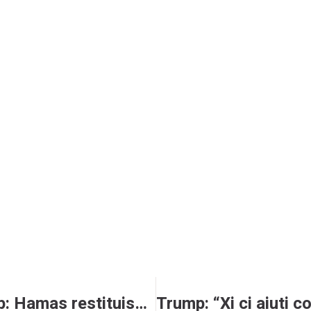
Gaza, le news di oggi. Trump: Hamas restituisca i corpi degli ostaggi a Israele. Media: raid in Libano, un morto