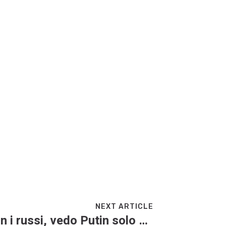
NEXT ARTICLE
Trump: “Xi ci aiuti con i russi, vedo Putin solo con l’accordo. Voglio incontrare anche Kim”